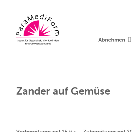
Abnehmen
Zander auf Gemüse
Minuten
Vorbereitungszeit
15
Zubereitungszeit
2