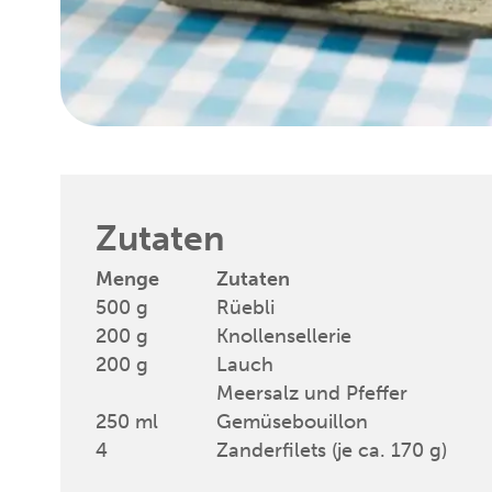
Zutaten
500
g
Rüebli
200
g
Knollensellerie
200
g
Lauch
Meersalz und Pfeffer
250
ml
Gemüsebouillon
4
Zanderfilets (je ca. 170 g)