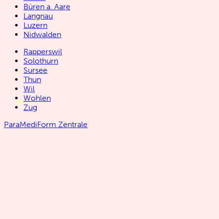
Büren a. Aare
Langnau
Luzern
Nidwalden
Rapperswil
Solothurn
Sursee
Thun
Wil
Wohlen
Zug
ParaMediForm Zentrale