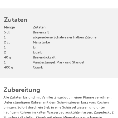
Zutaten
5
dl
Birnensaft
1
abgeriebene Schale einer halben Zitrone
2
EL
Maisstärke
1
Ei
2
Eigelb
40
g
Birnendicksaft
1
Vanillestängel, Mark und Stängel
400
g
Quark
Zubereitung
Alle Zutaten bis und mit Vanillestängel gut in einer Pfanne verrühren.
Unter ständigem Rühren mit dem Schwingbesen kurz vors Kochen
bringen. Sofort durch ein Sieb in eine Schüssel giessen und unter
häufigem Rühren im kalten Wasserbad auskühlen lassen. Zugedeckt 2
Stunden kalt stellen. Quark mit etwas Mineralwasser schaumig