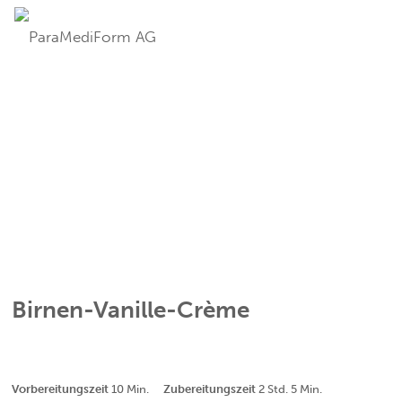
Birnen-Vanille-Crème
Minuten
Stunden
Minuten
Vorbereitungszeit
10
Min.
Zubereitungszeit
2
Std.
5
Min.