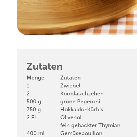
Zutaten
1
Zwiebel
2
Knoblauchzehen
500
g
grüne Peperoni
750
g
Hokkaido-Kürbis
2
EL
Olivenöl
fein gehackter Thymian
400
ml
Gemüsebouillon