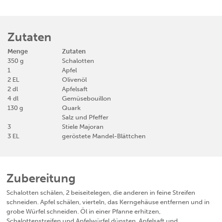
Zutaten
350
g
Schalotten
1
Apfel
2
EL
Olivenöl
2
dl
Apfelsaft
4
dl
Gemüsebouillon
130
g
Quark
Salz und Pfeffer
3
Stiele Majoran
3
EL
geröstete Mandel-Blättchen
Zubereitung
Schalotten schälen, 2 beiseitelegen, die anderen in feine Streifen
schneiden. Apfel schälen, vierteln, das Kerngehäuse entfernen und in
grobe Würfel schneiden. Öl in einer Pfanne erhitzen,
Schalottenstreifen und Apfelwürfel dünsten. Apfelsaft und