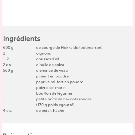
Ingrédients
600
g
de courge de Hokkaïdo (potimarron)
2
oignons
1-2
gousses d’ail
2
c.s.
d’huile de colza
560
g
d’émincé de veau
piment en poudre
paprika mi-fort en poudre
poivre, sel marin
bouillon de légumes
1
petite boîte de haricots rouges
(170 g poids égoutté)
4
c.s.
de persil, haché