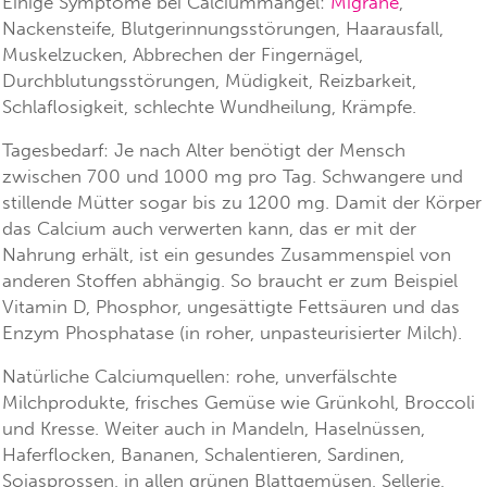
Einige Symptome bei Calciummangel:
Migräne
,
Nackensteife, Blutgerinnungsstörungen, Haarausfall,
Muskelzucken, Abbrechen der Fingernägel,
Durchblutungsstörungen, Müdigkeit, Reizbarkeit,
Schlaflosigkeit, schlechte Wundheilung, Krämpfe.
Tagesbedarf: Je nach Alter benötigt der Mensch
zwischen 700 und 1000 mg pro Tag. Schwangere und
stillende Mütter sogar bis zu 1200 mg. Damit der Körper
das Calcium auch verwerten kann, das er mit der
Nahrung erhält, ist ein gesundes Zusammenspiel von
anderen Stoffen abhängig. So braucht er zum Beispiel
Vitamin D, Phosphor, ungesättigte Fettsäuren und das
Enzym Phosphatase (in roher, unpasteurisierter Milch).
Natürliche Calciumquellen: rohe, unverfälschte
Milchprodukte, frisches Gemüse wie Grünkohl, Broccoli
und Kresse. Weiter auch in Mandeln, Haselnüssen,
Haferflocken, Bananen, Schalentieren, Sardinen,
Sojasprossen, in allen grünen Blattgemüsen, Sellerie,