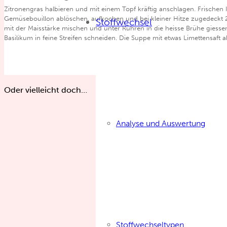
Zitronengras halbieren und mit einem Topf kräftig anschlagen. Frischen
Gemüsebouillon ablöschen, aufkochen und bei kleiner Hitze zugedeckt 
Stoffwechsel
mit der Maisstärke mischen und unter Rühren in die heisse Brühe giesse
Basilikum in feine Streifen schneiden. Die Suppe mit etwas Limettensaft
Oder vielleicht doch…
Analyse und Auswertung
Stoffwechseltypen