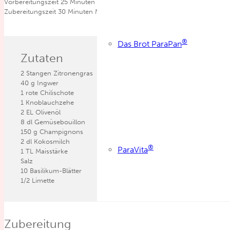
Vorbereitungszeit
25
Minuten
Min.
Zubereitungszeit
30
Minuten
Min.
®
Das Brot ParaPan
Zutaten
2
Stangen Zitronengras
40
g
Ingwer
1
rote Chilischote
1
Knoblauchzehe
2
EL
Olivenöl
8
dl
Gemüsebouillon
150
g
Champignons
2
dl
Kokosmilch
®
ParaVita
1
TL
Maisstärke
Salz
10
Basilikum-Blätter
1/2
Limette
Zubereitung