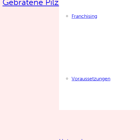
Gebratene Pilze mit pochierten Eie
Franchising
Voraussetzungen