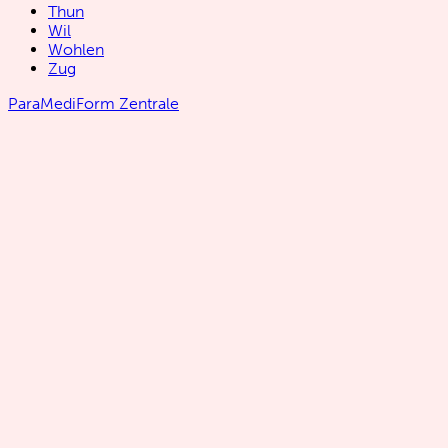
Thun
Wil
Wohlen
Zug
ParaMediForm Zentrale