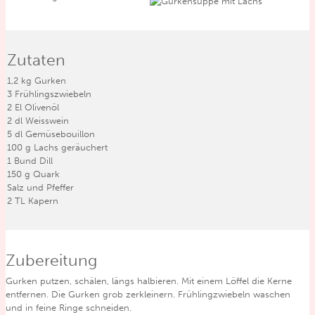
Zutaten
1,2
kg
Gurken
3
Frühlingszwiebeln
2
El
Olivenöl
2
dl
Weisswein
5
dl
Gemüsebouillon
100
g
Lachs geräuchert
1
Bund Dill
150
g
Quark
Salz und Pfeffer
2
TL
Kapern
Zubereitung
Gurken putzen, schälen, längs halbieren. Mit einem Löffel die Kerne
entfernen. Die Gurken grob zerkleinern. Frühlingzwiebeln waschen
und in feine Ringe schneiden.