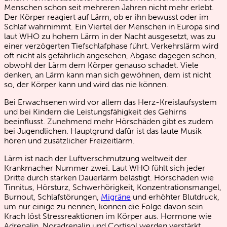
Menschen schon seit mehreren Jahren nicht mehr erlebt.
Der Körper reagiert auf Lärm, ob er ihn bewusst oder im
Schlaf wahrnimmt. Ein Viertel der Menschen in Europa sind
laut WHO zu hohem Lärm in der Nacht ausgesetzt, was zu
einer verzögerten Tiefschlafphase führt. Verkehrslärm wird
oft nicht als gefährlich angesehen, Abgase dagegen schon,
obwohl der Lärm dem Körper genauso schadet. Viele
denken, an Lärm kann man sich gewöhnen, dem ist nicht
so, der Körper kann und wird das nie können.
Bei Erwachsenen wird vor allem das Herz-Kreislaufsystem
und bei Kindern die Leistungsfähigkeit des Gehirns
beeinflusst. Zunehmend mehr Hörschäden gibt es zudem
bei Jugendlichen. Hauptgrund dafür ist das laute Musik
hören und zusätzlicher Freizeitlärm.
Lärm ist nach der Luftverschmutzung weltweit der
Krankmacher Nummer zwei. Laut WHO fühlt sich jeder
Dritte durch starken Dauerlärm belästigt. Hörschäden wie
Tinnitus, Hörsturz, Schwerhörigkeit, Konzentrationsmangel,
Burnout, Schlafstörungen,
Migräne
und erhöhter Blutdruck,
um nur einige zu nennen, können die Folge davon sein.
Krach löst Stressreaktionen im Körper aus. Hormone wie
Adrenalin, Noradrenalin und Cortisol werden verstärkt