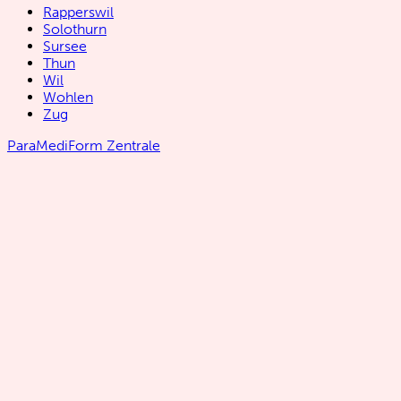
Rapperswil
Solothurn
Sursee
Thun
Wil
Wohlen
Zug
ParaMediForm Zentrale