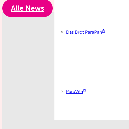
Alle News
®
Das Brot ParaPan
®
ParaVita