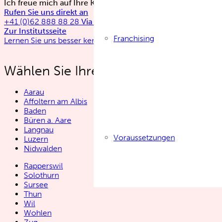
Ich freue mich auf Ihre Kontaktaufnahme
Rufen Sie uns direkt an
+41 (0)62 888 88 28
Via Kontaktformular
Zur Institutsseite
Franchising
Lernen Sie uns besser kennen
Wählen Sie Ihren Institutsstandort:
Aarau
Affoltern am Albis
Baden
Büren a. Aare
Langnau
Voraussetzungen
Luzern
Nidwalden
Rapperswil
Solothurn
Sursee
Thun
Wil
Wohlen