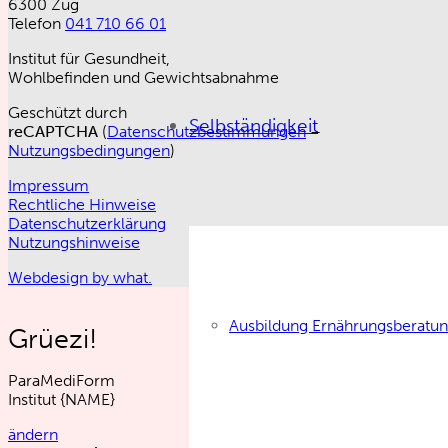
6300 Zug
Telefon
041 710 66 01
Institut für Gesundheit,
Wohlbefinden und Gewichtsabnahme
Geschützt durch
Selbständigkeit
reCAPTCHA
(
Datenschutzbestimmungen
–
Nutzungsbedingungen
)
Impressum
Rechtliche Hinweise
Datenschutzerklärung
Nutzungshinweise
Webdesign by what.
Ausbildung Ernährungsberatu
Grüezi!
ParaMediForm
Institut
{NAME}
ändern