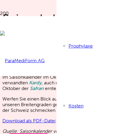
Saisonkalender Oktob
Prophylaxe
Gemüse, Kräuter und Früch
Im Saisonkalender im Oktober für Gemüse, Kräuter und Früch
verwandten
Kardy
, auch die
Schwarzwurzel
und die
Wurzelpe
Oktober der
Safran
erntereif.
Werfen Sie einen Blick auf den Saisonkalender der Schweiz 
unseren Breitengraden gerade Saison haben. Sie werden sehe
Kosten
der Schweiz schmecken einfach besser!
Download als PDF-Datei
Quelle: Saisonkalender von «Schweizer Bäuerinnen und Bau