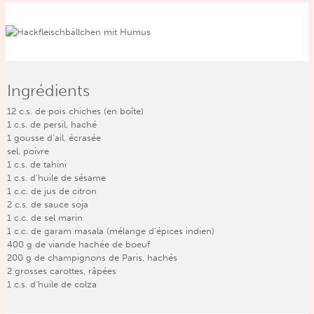
Ingrédients
12
c.s.
de pois chiches (en boîte)
1
c.s.
de persil, haché
1
gousse d’ail, écrasée
sel, poivre
1
c.s.
de tahini
1
c.s.
d’huile de sésame
1
c.c.
de jus de citron
2
c.s.
de sauce soja
1
c.c.
de sel marin
1
c.c.
de garam masala (mélange d’épices indien)
400
g
de viande hachée de boeuf
200
g
de champignons de Paris, hachés
2
grosses carottes, râpées
1
c.s.
d’huile de colza