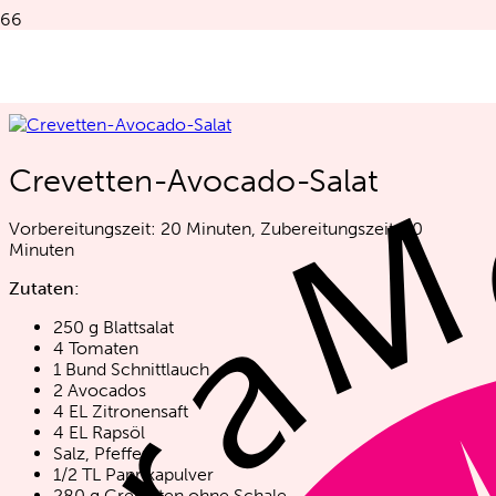
Rezept des Monats August
Crevetten-Avocado-Salat
Vorbereitungszeit: 20 Minuten, Zubereitungszeit: 10
Minuten
Zutaten:
250 g Blattsalat
4 Tomaten
1 Bund Schnittlauch
2 Avocados
4 EL Zitronensaft
4 EL Rapsöl
Salz, Pfeffer
1/2 TL Paprikapulver
280 g Crevetten ohne Schale