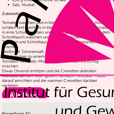
Salz, Muskat
Zubereitung:
Tomaten waschen und in kleine Würfel schneiden. Avocado
schälen und ebenfalls in kleine Würfel schneiden. Avocado
in eine Schüssel geben und mit 2 EL Zitronensaft beträufeln.
Schnittlauch waschen und in feine Röllchen schneiden.
Tomaten und Schnittlauch mit den Avocadowürfeln
mischen.
Restlicher Zitronensaft, Rapsöl, Salz, Pfeffer und
Paprikapulver zu einem Dressing verrühren und über die
Tomaten-Avocado-Mischung geben. Alles vorsichtig
mischen.
Etwas Olivenöl erhitzen und die Crevetten anbraten.
Blattsalat auf den Teller geben, Tomaten-Avocado-Masse
darauf anrichten und die warmen Crevetten darüber
verteilen.
Alle News
PowerForm AG