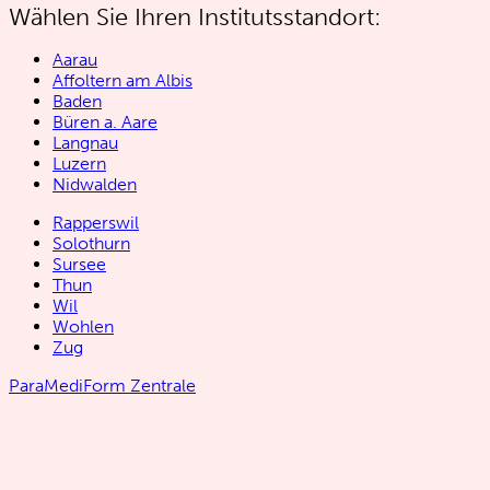
Wählen Sie Ihren Institutsstandort:
Aarau
Affoltern am Albis
Baden
Büren a. Aare
Langnau
Luzern
Nidwalden
Rapperswil
Solothurn
Sursee
Thun
Wil
Wohlen
Zug
ParaMediForm Zentrale