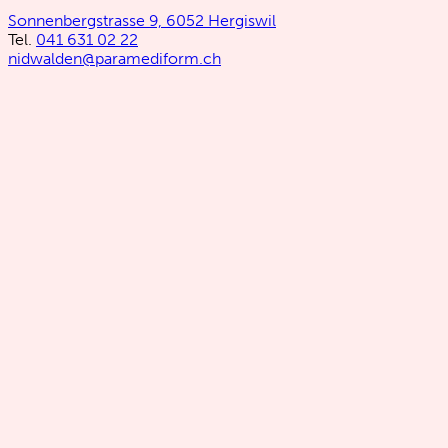
Sonnenbergstrasse 9, 6052 Hergiswil
Tel.
041 631 02 22
nidwalden@paramediform.ch