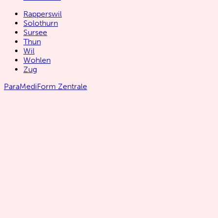
Rapperswil
Solothurn
Sursee
Thun
Wil
Wohlen
Zug
ParaMediForm Zentrale