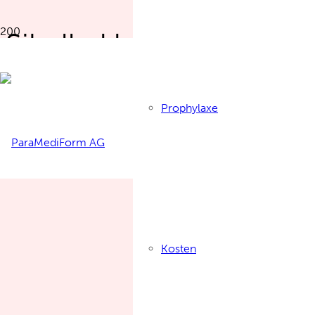
Sibylle Hofer aus Merl
Prophylaxe
Kosten