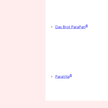
®
Das Brot ParaPan
®
ParaVita