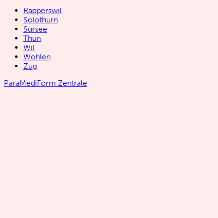
Rapperswil
Solothurn
Sursee
Thun
Wil
Wohlen
Zug
ParaMediForm Zentrale