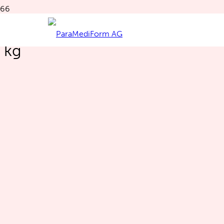
Reto Zemp aus Langnau -40
kg