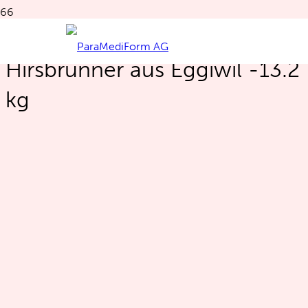
Daniela Wüthrich
Hirsbrunner aus Eggiwil -13.2
kg